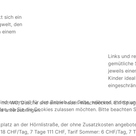
 sich ein
gwelt, den
n einem
Links und r
gemütliche 
jeweils eine
Kinder idea
eingeschrän
ind essenziell für den Betrieb der Seite, während andere u
tet mit WC, Dusche und einem neuen Waschbecken. Ein Spie
den, ob Sie die Cookies zulassen möchten. Bitte beachten S
ka unterzubringen.
latz an der Hörnlistraße, der ohne Zusatzkosten angeboten
r: 18 CHF/Tag, 7 Tage 111 CHF, Tarif Sommer: 6 CHF/Tag, 7