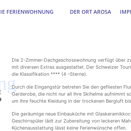
IE FERIENWOHNUNG
DER ORT AROSA
IMP
Die 2-Zimmer-Dachgeschosswohnung verfügt über zw
mit diversen Extras ausgestattet. Der Schweizer To
die Klassifikation **** (4 –Sterne).
ng
Durch die Eingangstür betreten Sie den gefliesten Flur
g
Garderobe, die nicht nur all Ihre Skihelme aufnimmt
um Ihre feuchte Kleidung in der trockenen Bergluft b
Die geräumige neue Einbauküche mit Glaskeramikkoc
Geschirrspüler lädt zur Zubereitung von leckeren Mahlz
Küchenausstattung lässt keine Ferienwünsche offen.