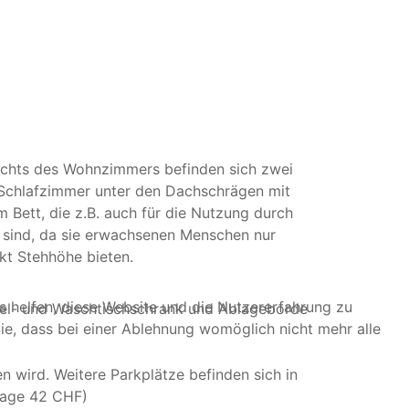
echts des Wohnzimmers befinden sich zwei
Schlafzimmer unter den Dachschrägen mit
m Bett, die z.B. auch für die Nutzung durch
l sind, da sie erwachsenen Menschen nur
kt Stehhöhe bieten.
ns helfen, diese Website und die Nutzererfahrung zu
gel- und Waschtischschrank und Ablageborde
ie, dass bei einer Ablehnung womöglich nicht mehr alle
 wird. Weitere Parkplätze befinden sich in
 Tage 42 CHF)