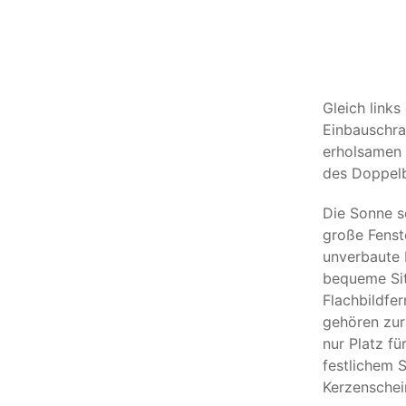
Gleich links
Einbauschra
erholsamen 
des Doppelb
Die Sonne s
große Fenst
unverbaute 
bequeme Sit
Flachbildfe
gehören zur
nur Platz fü
festlichem 
Kerzenschein