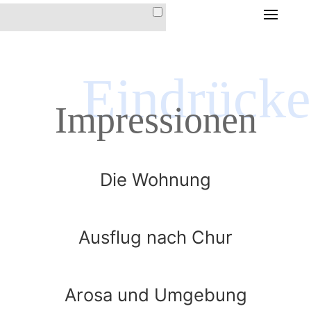
HOME
DIE FERIENWOHNUNG
Eindrücke
DIE FERIENWOHNUNG
Impressionen
IM HAUS CHRISTINA
AUSSTATTUNG &
INVENTAR
Die Wohnung
LAGE & ANFAHRT
PREISE &
KONDITIONEN
Ausflug nach Chur
DER ORT AROSA
Arosa und Umgebung
IMPRESSIONEN