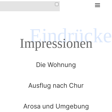
HOME
DIE FERIENWOHNUNG
Eindrücke
DIE FERIENWOHNUNG
Impressionen
IM HAUS CHRISTINA
AUSSTATTUNG &
INVENTAR
Die Wohnung
LAGE & ANFAHRT
PREISE &
KONDITIONEN
Ausflug nach Chur
DER ORT AROSA
Arosa und Umgebung
IMPRESSIONEN