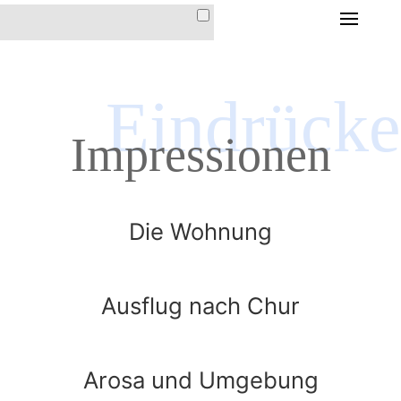
HOME
DIE FERIENWOHNUNG
Eindrücke
DIE FERIENWOHNUNG
Impressionen
IM HAUS CHRISTINA
AUSSTATTUNG &
INVENTAR
Die Wohnung
LAGE & ANFAHRT
PREISE &
KONDITIONEN
Ausflug nach Chur
DER ORT AROSA
Arosa und Umgebung
IMPRESSIONEN