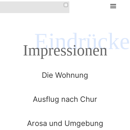
HOME
DIE FERIENWOHNUNG
Eindrücke
DIE FERIENWOHNUNG
Impressionen
IM HAUS CHRISTINA
AUSSTATTUNG &
INVENTAR
Die Wohnung
LAGE & ANFAHRT
PREISE &
KONDITIONEN
Ausflug nach Chur
DER ORT AROSA
Arosa und Umgebung
IMPRESSIONEN